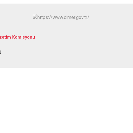
Tirebolu
Yağlıdere
özetim Komisyonu
N