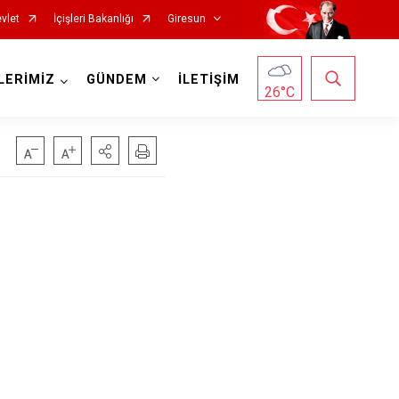
vlet
İçişleri Bakanlığı
Giresun
LERİMİZ
GÜNDEM
İLETİŞİM
26
°C
Görele
Güce
Keşap
Piraziz
Şebinkarahisar