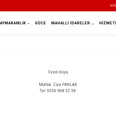
e-De
AYMAKAMLIK
GÜCE
MAHALLİ İDARELER
HİZMET
Giresun
Fırınlı Köyü
Alucra
Muhtar: Ziya PARLAK
Bulancak
Tel: 0536 968 32 38
Çamoluk
Çanakçı
Dereli