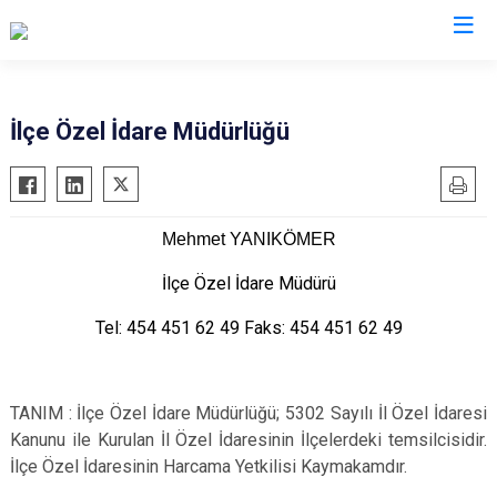
Giresun
İlçe Özel İdare Müdürlüğü
Alucra
Görele
Bulancak
Güce
Mehmet YANIKÖMER
Çamoluk
Keşap
Çanakçı
Piraziz
İlçe Özel İdare Müdürü
Dereli
Şebinkarahisar
Tel: 454 451 62 49 Faks: 454 451 62 49
Doğankent
Tirebolu
Espiye
Yağlıdere
TANIM : İlçe Özel İdare Müdürlüğü; 5302 Sayılı İl Özel İdaresi
Eynesil
Kanunu ile Kurulan İl Özel İdaresinin İlçelerdeki temsilcisidir.
İlçe Özel İdaresinin Harcama Yetkilisi Kaymakamdır.